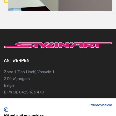
ANTWERPEN
Zone 1 'Den Hoek', Vosveld 1
2110 Wijnegem
België
BTW BE 0425 163 470
Privacybeleid
GENT
Wij gebruiken cookies