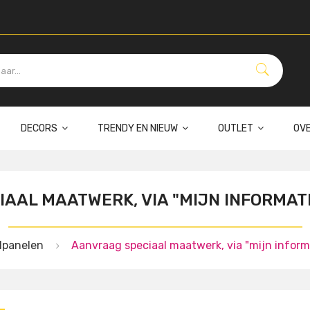
DECORS
TRENDY EN NIEUW
OUTLET
OV
AAL MAATWERK, VIA "MIJN INFORMAT
lpanelen
Aanvraag speciaal maatwerk, via "mijn inform