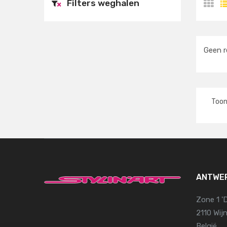
Filters weghalen
×
Geen r
Too
ANTWE
Zone 1 '
2110 Wi
België