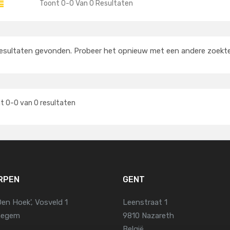
Toont
0
-
0
Van
0
Resultaten
esultaten gevonden. Probeer het opnieuw met een andere zoekt
nt
0
-
0
van
0
resultaten
RPEN
GENT
Den Hoek', Vosveld 1
Leenstraat 1
jnegem
9810 Nazareth
België