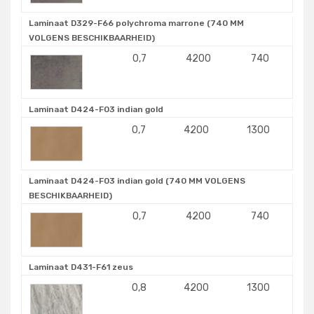
Laminaat D329-F66 polychroma marrone (740 MM
VOLGENS BESCHIKBAARHEID)
0,7
4200
740
Laminaat D424-F03 indian gold
0,7
4200
1300
Laminaat D424-F03 indian gold (740 MM VOLGENS
BESCHIKBAARHEID)
0,7
4200
740
Laminaat D431-F61 zeus
0,8
4200
1300