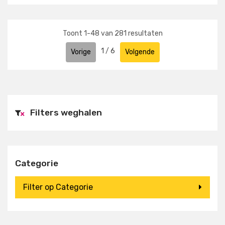
Toont
1
-
48
van
281
resultaten
1
/
6
Vorige
Volgende
Filters weghalen
×
Categorie
Filter op Categorie