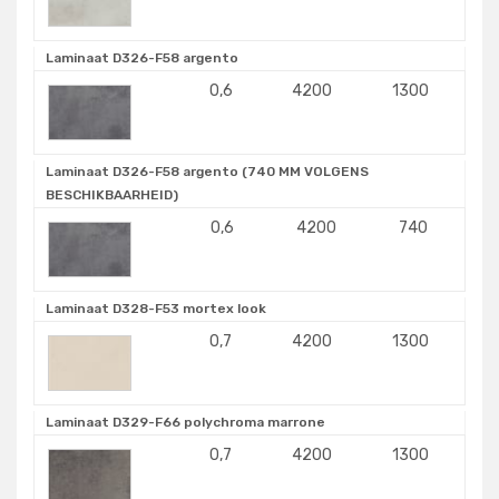
Laminaat D326-F58 argento
0,6
4200
1300
Laminaat D326-F58 argento (740 MM VOLGENS
BESCHIKBAARHEID)
0,6
4200
740
Laminaat D328-F53 mortex look
0,7
4200
1300
Laminaat D329-F66 polychroma marrone
0,7
4200
1300