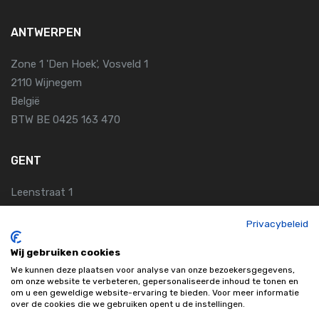
ANTWERPEN
Zone 1 'Den Hoek', Vosveld 1
2110 Wijnegem
België
BTW BE 0425 163 470
GENT
Leenstraat 1
9810 Nazareth
Privacybeleid
België
Wij gebruiken cookies
KLANTENDIENST
We kunnen deze plaatsen voor analyse van onze bezoekersgegevens,
om onze website te verbeteren, gepersonaliseerde inhoud te tonen en
om u een geweldige website-ervaring te bieden. Voor meer informatie
Algemene Voorwaarden
over de cookies die we gebruiken opent u de instellingen.