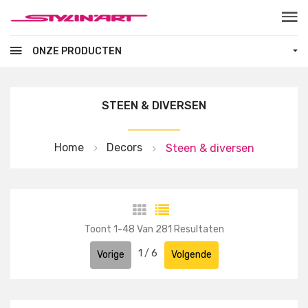
Skip to main content
ONZE PRODUCTEN
STEEN & DIVERSEN
Home
Decors
Steen & diversen
Toont
1
-
48
Van
281
Resultaten
1
/
6
Vorige
Volgende