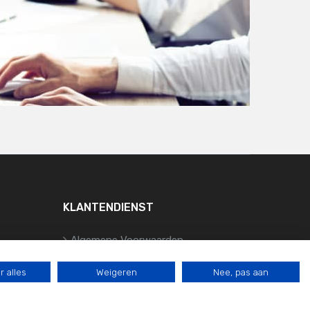
KLANTENDIENST
Algemene Voorwaarden
Cookiebeleid
 alles
Weigeren
Nee, pas aan