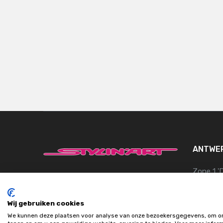
ANTWE
Zone 1 '
2110 Wi
België
Wij gebruiken cookies
BTW BE 
We kunnen deze plaatsen voor analyse van onze bezoekersgegevens, om on