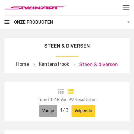
Skip to main content
ONZE PRODUCTEN
STEEN & DIVERSEN
Home
Kantenstrook
Steen & diversen
Toont
1
-
48
Van
99
Resultaten
1
/
3
Vorige
Volgende