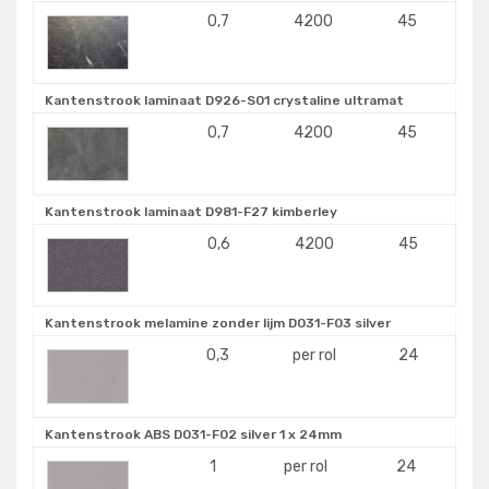
0,7
4200
45
Kantenstrook laminaat D926-S01 crystaline ultramat
0,7
4200
45
Kantenstrook laminaat D981-F27 kimberley
0,6
4200
45
Kantenstrook melamine zonder lijm D031-F03 silver
0,3
per rol
24
Kantenstrook ABS D031-F02 silver 1 x 24mm
1
per rol
24