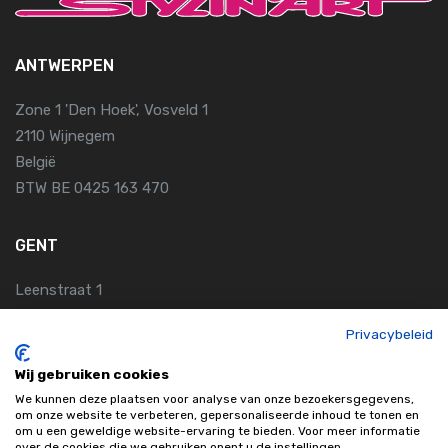
ANTWERPEN
Zone 1 'Den Hoek', Vosveld 1
2110 Wijnegem
België
BTW BE 0425 163 470
GENT
Leenstraat 1
9810 Nazareth
Privacybeleid
België
Wij gebruiken cookies
KLANTENDIENST
We kunnen deze plaatsen voor analyse van onze bezoekersgegevens,
om onze website te verbeteren, gepersonaliseerde inhoud te tonen en
om u een geweldige website-ervaring te bieden. Voor meer informatie
Algemene Voorwaarden
over de cookies die we gebruiken opent u de instellingen.