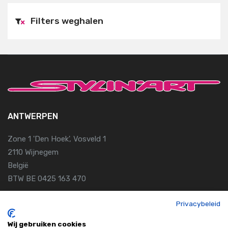
Filters weghalen
×
ANTWERPEN
Zone 1 'Den Hoek', Vosveld 1
2110 Wijnegem
België
BTW BE 0425 163 470
Privacybeleid
GENT
Wij gebruiken cookies