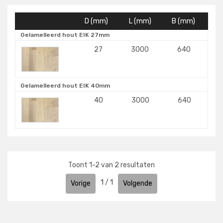
D (mm)
L (mm)
B (mm)
Gelamelleerd hout EIK 27mm
27
3000
640
Gelamelleerd hout EIK 40mm
40
3000
640
Toont
1
-
2
van
2
resultaten
1
/
1
Vorige
Volgende