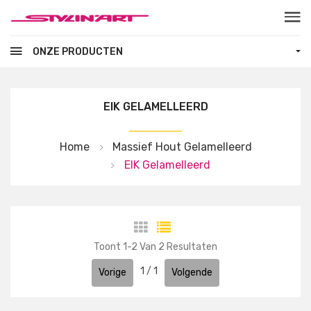
Skip to main content
ONZE PRODUCTEN
EIK GELAMELLEERD
Home
Massief Hout Gelamelleerd
EIK Gelamelleerd
Toont
1
-
2
Van
2
Resultaten
1
/
1
Vorige
Volgende