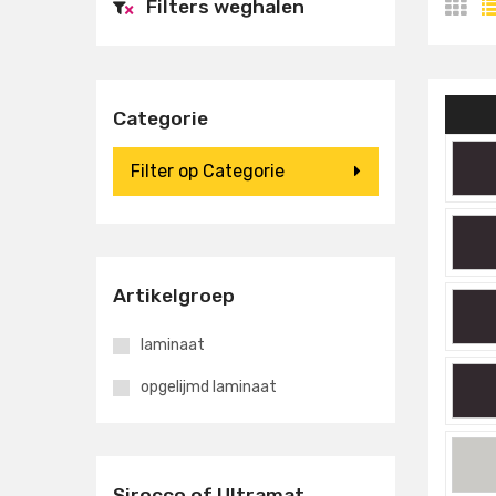
Filters weghalen
×
Categorie
Filter op Categorie
Artikelgroep
laminaat
opgelijmd laminaat
Sirocco of Ultramat