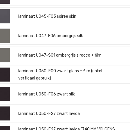
laminaat U045-F03 soiree skin
laminaat U047-F06 ombergrijs silk
laminaat U047-S01 ombergrijs sirocco + film
laminaat U050-F00 zwart glans + film (enkel
verticaal gebruik)
laminaat U050-F06 zwart silk
laminaat U050-F27 zwart lavica
laminaat U050-F27 zwart lavica (740 MM VOLGENS