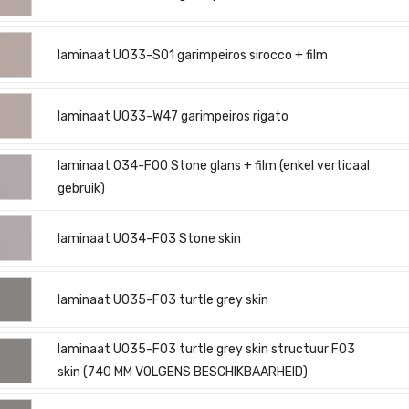
laminaat U033-S01 garimpeiros sirocco + film
laminaat U033-W47 garimpeiros rigato
laminaat 034-F00 Stone glans + film (enkel verticaal
gebruik)
laminaat U034-F03 Stone skin
laminaat U035-F03 turtle grey skin
laminaat U035-F03 turtle grey skin structuur F03
skin (740 MM VOLGENS BESCHIKBAARHEID)