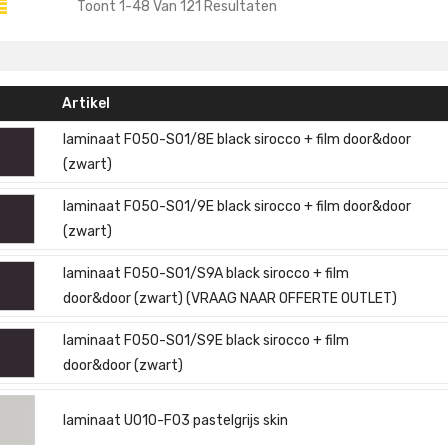
Toont
1
-
48
Van
121
Resultaten
Artikel
laminaat F050-S01/8E black sirocco + film door&door
(zwart)
laminaat F050-S01/9E black sirocco + film door&door
(zwart)
laminaat F050-S01/S9A black sirocco + film
door&door (zwart) (VRAAG NAAR OFFERTE OUTLET)
laminaat F050-S01/S9E black sirocco + film
door&door (zwart)
laminaat U010-F03 pastelgrijs skin