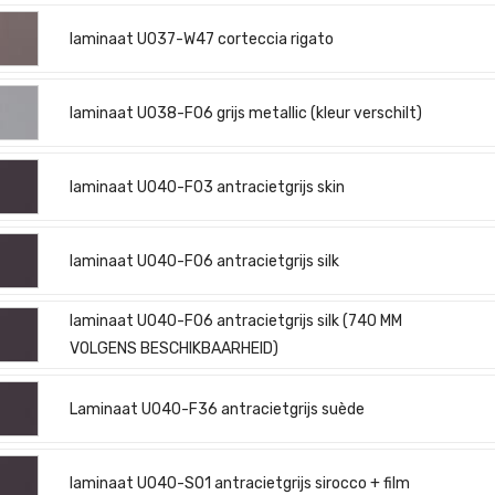
laminaat U037-W47 corteccia rigato
laminaat U038-F06 grijs metallic (kleur verschilt)
laminaat U040-F03 antracietgrijs skin
laminaat U040-F06 antracietgrijs silk
laminaat U040-F06 antracietgrijs silk (740 MM
VOLGENS BESCHIKBAARHEID)
Laminaat U040-F36 antracietgrijs suède
laminaat U040-S01 antracietgrijs sirocco + film