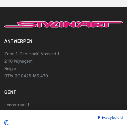
ANTWERPEN
Zone 1 'Den Hoek', Vosveld 1
2110 Wijnegem
België
BTW BE 0425 163 470
GENT
Leenstraat 1
9810 Nazareth
Privacybeleid
België