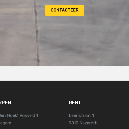
CONTACTEER
RPEN
GENT
Den Hoek', Vosveld 1
Leenstraat 1
jnegem
9810 Nazareth